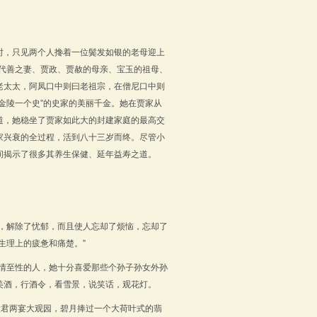
时，只见两个人搀着一位鬓发如银的老母迎上
代善之妻、贾政、贾赦的母亲、宝玉的祖母、
老太太，阿凤口中则曰老祖宗，在僧尼口中则
金陵一个史”的史家的美丽千金。她在贾家从
道，她稳坐了贾家如此大的封建家庭的最高交
家兴衰的全过程，活到八十三岁而终。尽管小
间揭示了很多其养生保健、延年益寿之道。
态，解除了忧郁，而且使人忘却了烦恼，忘却了
生理上的疲惫和痛楚。”
至情至性的人，她十分喜爱那些个孙子孙女外孙
美酒，行酒令，看雪景，说笑话，观花灯。
太君两宴大观园，碧月捧过一个大荷叶式的翡