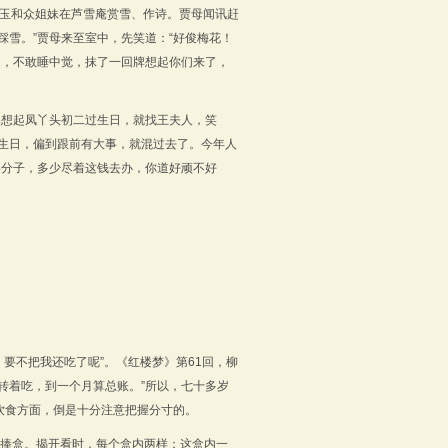
玉和众姐妹在芦雪庵赏雪、作诗。贾母闻讯赶
踩雪。”贾母来至室中，先笑道：“好俊梅花！
了，不敢睡中觉，抹了一回牌想起你们来了，
然想起凤丫头初二过生日，就找王夫人，笑
生日，偏到跟前有大事，就混过去了。今年人
凑分子，多少尽着这钱去办，你道好顽不好
，要不把我还吃了呢”。《红楼梦》第
61
回，柳
转着吃，到一个月算总账。
”
所以，七十多岁
饮食方面，倒是十分注意把握分寸的。
小捧盒。揭开看时，每个盒内两样：这盒内一