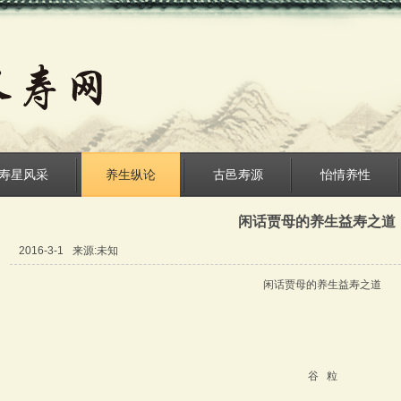
寿星风采
养生纵论
古邑寿源
怡情养性
闲话贾母的养生益寿之道
2016-3-1
来源:未知
闲话贾母的养生益寿之道
谷 粒