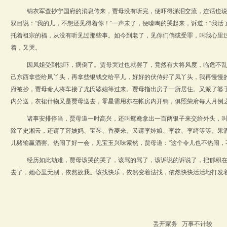
锦衣军查抄宁国府的消息传来，贾母没有听完，便吓得涕泪交流，连话也
双目说：“我的儿，不想还见得着你！”一声未了，便嚎啕的哭起来，诉道：“我
托着祖宗的福，从没有听见过那些事。如今到老了，见你们倘或受罪，叫我心里过
着，又哭。
因凤姐受到惊吓，病倒了。贾母哭过也就罢了，竟然有大将风度，临危不乱
己东西拿些给凤丫头，再拿些银钱交给平儿，好好的伏侍好了凤丫头，我再慢慢的
府被抄，贾母命人将车接了尤氏婆媳等过来。贾母指出房子一所居住。又派了婆
内分送，衣裙什物又是贾母送去，零星需用亦在帐房内开销，俱照荣府每人月例
诸事安排停当，贾母道一时高兴，还叫鸳鸯拿出一百两银子来交给外头，
除了史湘云，还请了薛姨妈、宝琴、香菱来。又请李婶娘、李纹、李绮等等。果
儿赌输赢酒罢。热闹了好一会，见宝玉兴味索然，贾母道：“这个令儿也不热闹，
经历如此劫难，贾母该哭的哭了，该骂的骂了，该诉说的诉说了，把郁积
去了，她心里无别，依然故我。该找快乐，依然变着法找，依然快快活活地打发
丢开家务 万事不计较