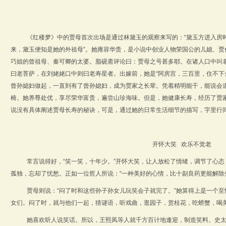
《红楼梦》中的贾母首次出场是通过林黛玉的观察来写的：“黛玉方进入房
来，黛玉便知是她的外祖母”。她雍容华贵，是小说中创业人物荣国公的儿媳、贾
巧姐的曾祖母、秦可卿的太婆。脂砚斋评论曰：贾母之号甚多耶。在诸人口中叫
曰老菩萨，在刘姥姥口中则曰老寿星者。出嫁前，她是“阿房宫，三百里，住不下
曾孙媳妇做起，一直到有了曾孙媳妇，成为贾家之长辈。凭着精明能干，能说会
椅。她养尊处优，享尽荣华富贵，遍尝山珍海味。但是，她健康长寿，经历了贾
说没有具体阐述贾母长寿的秘诀，可是，通过她的日常生活细节的描写，字里行
开怀大笑 欢乐不觉老
常言说得好，“笑一笑，十年少。”开怀大笑，让人放松了情绪，调节了心
孤独，忘却了忧愁。正如一位哲人所说：“一种美好的心情，比十副良药更能解除
贾母则说：“闷了时和这些孙子孙女儿玩笑会子就完了。”她算得上是一个
女们。闷了时，就与他们一起，猜谜语，听戏曲，逛园子，赏桂花，吃螃蟹，喝
她喜欢听人说笑话。所以，王熙凤等人就千方百计地逢迎，制造笑料。史