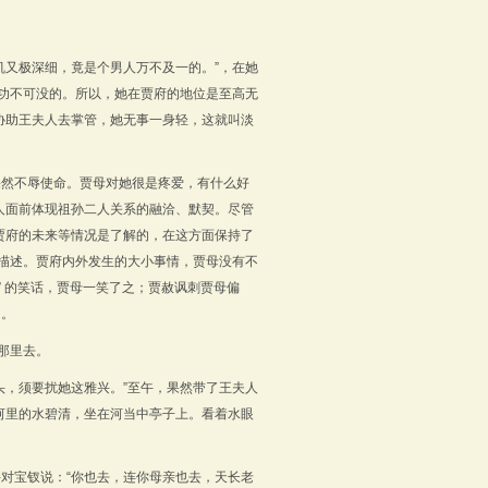
机又极深细，竟是个男人万不及一的。”，在她
是功不可没的。所以，她在贾府的地位是至高无
协助王夫人去掌管，她无事一身轻，这就叫淡
果然不辱使命。贾母对她很是疼爱，有什么好
人面前体现祖孙二人关系的融洽、默契。尽管
贾府的未来等情况是了解的，在这方面保持了
来描述。贾府内外发生的大小事情，贾母没有不
” 的笑话，贾母一笑了之；贾赦讽刺贾母偏
的。
那里去。
头，须要扰她这雅兴。”至午，果然带了王夫人
河里的水碧清，坐在河当中亭子上。看着水眼
并对宝钗说：
“
你也去，连你母亲也去，天长老