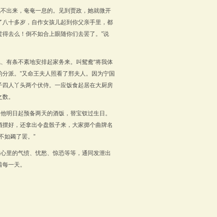
说不出来，奄奄一息的。见到贾政，她就微开
活了八十多岁，自作女孩儿起到你父亲手里，都
得去么！倒不如合上眼随你们去罢了。”说
、有条不紊地安排起家务来。叫鸳鸯“将我体
分派。”又命王夫人照看了邢夫人。因为宁国
子四人丫头两个伏侍。一应饭食起居在大厨房
之数。
叫他明日起预备两天的酒饭，替宝钗过生日。
酒摆好，还拿出令盘骰子来，大家掷个曲牌名
不如蠲了罢。”
在心里的气愤、忧愁、惊恐等等，通同发泄出
着每一天。