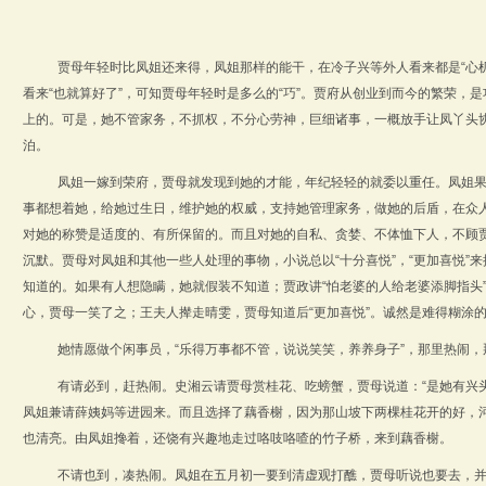
贾母年轻时比凤姐还来得，凤姐那样的能干，在冷子兴等外人看来都是“心
看来“也就算好了”，可知贾母年轻时是多么的“巧”。贾府从创业到而今的繁荣，
上的。可是，她不管家务，不抓权，不分心劳神，巨细诸事，一概放手让凤丫头
泊。
凤姐一嫁到荣府，贾母就发现到她的才能，年纪轻轻的就委以重任。凤姐
事都想着她，给她过生日，维护她的权威，支持她管理家务，做她的后盾，在众
对她的称赞是适度的、有所保留的。而且对她的自私、贪婪、不体恤下人，不顾
沉默。贾母对凤姐和其他一些人处理的事物，小说总以“十分喜悦”，“更加喜悦”
知道的。如果有人想隐瞒，她就假装不知道；贾政讲“怕老婆的人给老婆添脚指头
心，贾母一笑了之；王夫人撵走晴雯，贾母知道后“更加喜悦”。诚然是难得糊涂
她情愿做个闲事员，“
乐得
万事都不管，说说笑笑，养养身子
”
，
那里热闹，
有请必到，赶热闹。史湘云请贾母赏桂花、吃螃蟹，贾母说道：“是她有兴
凤姐兼请薛姨妈等进园来。而且选择了藕香榭，因为那山坡下两棵桂花开的好，
也清亮。由凤姐搀着，还饶有兴趣地走过咯吱咯喳的竹子桥，来到藕香榭。
不请也到，凑热闹。凤姐在五月初一要到清虚观打醮，贾母听说也要去，