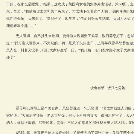
日的，在家也是睡觉，
”
结果，这次成了荣国府女眷的集体外出活动。
第
50
回，宝
来，笑道：“我瞒着你太太和凤丫头来了。大雪地下坐着这个无妨，没的叫他们来
你们也会乐，我来着了。
"
贾母坐了，因笑道：“你们只管顽笑吃喝。我因为天短
我也来凑个趣儿。”
无人邀请，自己挑头来热闹。贾母游大观园受了风寒，数日养息好了，忽
道：“我打发人请你来，不为别的。初二是凤丫头的生日，上两年我原早想替他做
又齐全，料着又没事，咱们大家好生乐一日。”“我想着，咱们也学那小家子大家
顽？”
饮食有节 饭只七分饱
贾母可以算得上是个美食家。凤姐曾说过一句玩笑话：“老太太就嫌人肉酸
家的说：
“
大厨房里预备下老太太的饭，把天下所有的菜名，都用水牌写了，天天
的人，体型很富态。尽管如此，贾母并不如人们想象的那样整日里大吃大喝，在
忌讳油腻。元宵夜赏焰火放鞭炮时，丫鬟便去抬了两张几来，又端了两个