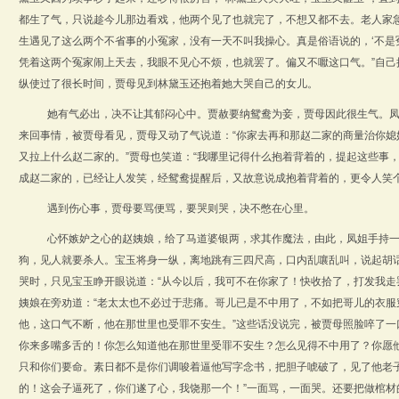
都生了气，只说趁今儿那边看戏，他两个见了也就完了，不想又都不去。老人家急
生遇见了这么两个不省事的小冤家，没有一天不叫我操心。真是俗语说的，‘不是
凭着这两个冤家闹上天去，我眼不见心不烦，也就罢了。偏又不嚈这口气。”自己
纵使过了很长时间，贾母见到林黛玉还抱着她大哭自己的女儿
。
她有气必出，决不让其郁闷心中。贾赦要纳鸳鸯为妾，贾母因此很生气。
来回事情，被贾母看见，贾母又动了气说道：“你家去再和那赵二家的商量治你媳
又拉上什么赵二家的。”贾母也笑道：“我哪里记得什么抱着背着的，提起这些事
成赵二家的，已经让人发笑，经鸳鸯提醒后，又故意说成抱着背着的，更令人笑
遇到伤心事，贾母要骂便骂，要哭则哭，决不憋在心里。
心怀嫉妒之心的赵姨娘，给了马道婆银两，求其作魔法，由此，凤姐手持
狗，见人就要杀人。宝玉将身一纵，离地跳有三四尺高，口内乱嚷乱叫，说起胡
哭时，只见宝玉睁开眼说道：“从今以后，我可不在你家了！快收拾了，打发我走
姨娘在旁劝道：“老太太也不必过于悲痛。哥儿已是不中用了，不如把哥儿的衣服
他，这口气不断，他在那世里也受罪不安生。”这些话没说完，被贾母照脸啐了一
你来多嘴多舌的！你怎么知道他在那世里受罪不安生？怎么见得不中用了？你愿
只和你们要命。素日都不是你们调唆着逼他写字念书，把胆子唬破了，见了他老
的！这会子逼死了，你们遂了心，我饶那一个！”一面骂，一面哭。还要把做棺材