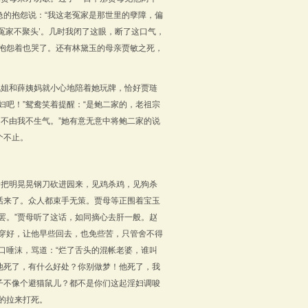
的抱怨说：“我这老冤家是那世里的孽障，偏
冤家不聚头’。几时我闭了这眼，断了这口气，
抱怨着也哭了。还有林黛玉的母亲贾敏之死，
凤姐和薛姨妈就小心地陪着她玩牌，恰好贾琏
妇吧！”鸳鸯笑着提醒：“是鲍二家的，老祖宗
，不由我不生气。”她有意无意中将鲍二家的说
个不止。
一把明晃晃钢刀砍进园来，见鸡杀鸡，见狗杀
话来了。众人都束手无策。贾母等正围着宝玉
罢。”贾母听了这话，如同摘心去肝一般。赵
穿好，让他早些回去，也免些苦，只管舍不得
口唾沫，骂道：“烂了舌头的混帐老婆，谁叫
他死了，有什么好处？你别做梦！他死了，我
子不像个避猫鼠儿？都不是你们这起淫妇调唆
的拉来打死。