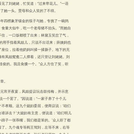
看见了刘姥姥，忙笑道：
“
过来带花儿。
”
一语
插了她一头。贾母和众人笑的了不得。
早年四楞象牙镶金的筷子与她，专挑了一碗鸽
，食量大似牛，吃一个老母猪不抬头。
”
而她自
不住，一口饭都喷了出来；林黛玉笑岔了气，
笑的用手指着凤姐儿，只说不出话来；薛姨妈也
了座位，拉着他奶妈叫揉一揉肠子。地下的无
独有凤姐鸳鸯二人撑着，还只管让刘姥姥。刘
怪俊的。我且肏攮一个。
”
众人方住了笑，听
篇章。
府元宵开夜宴，凤姐提议玩击鼓传梅，并示意
说一个罢了。”因说道：“一家子养了十个儿
不孝顺。这九个媳妇委屈，便商议说：‘咱们
谁诉去？’大媳妇有主意，便说道：‘咱们明儿
蹄子一张乖嘴，我们都是笨的。’众人听了都
着了。九个魂专等阎王驾到，左等不来，右等