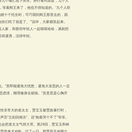
得九个魂忙跪下央求。孙行者问原故，九个人
，等着阎王来了，他也不得知道的。’九个人听
妯娌十个托生时，可巧我到阎王那里去的，因
你们吃了就是了。’”说毕，大家都笑起来。
道人家，和那些年轻人一起嘻嘻哈哈，讽刺挖
活得潇洒，活得年轻。
也。”意即能避免大忧愁，避免大哀思的人一定
思虑清，顺理修身去烦恼。”其意思是心胸开
气性非常大的老太太，贾宝玉被贾政暴打时，
言“立刻回南京”、还“抱着哭个不了”等等。
也会把老太太气得大哭。第
29
回，贾宝玉和林
到贾母来才劝歇。过了一日，那贾母见他两个