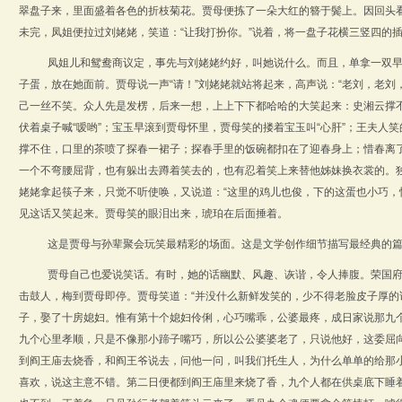
翠盘子来，里面盛着各色的折枝菊花。贾母便拣了一朵大红的簪于鬓上。因回头
未完，凤姐便拉过刘姥姥，笑道：
“让我打扮你。”说着，将一盘子花横三竖四的
凤姐儿和鸳鸯商议定，事先与刘姥姥约好，叫她说什么。而且，单拿一双
子蛋，放在她面前。贾母说一声“请！”刘姥姥就站将起来，高声说：
“
老刘，老刘
己一丝不笑。众人先是发楞，后来一想，上上下下都哈哈的大笑起来：史湘云撑
伏着桌子喊“嗳哟”；宝玉早滚到贾母怀里，贾母笑的搂着宝玉叫“心肝”；王夫人
撑不住，口里的茶喷了探春一裙子；探春手里的饭碗都扣在了迎春身上；惜春离
一个不弯腰屈背，也有躲出去蹲着笑去的，也有忍着笑上来替他姊妹换衣裳的。
姥姥拿起筷子来，只觉不听使唤，又说道：
“
这里的鸡儿也俊，下的这蛋也小巧，
见这话又笑起来。贾母笑的眼泪出来，琥珀在后
面捶着。
这是贾母与孙辈聚会玩笑最精彩的场面。这是文学创作细节描写最经典的
贾母自己也爱说笑话。有时，她的话幽默、风趣、诙谐，令人捧腹。荣国
击鼓人，梅到贾母即停。贾母笑道：“并没什么新鲜发笑的，少不得老脸皮子厚的
子，娶了十房媳妇。惟有第十个媳妇伶俐，心巧嘴乖，公婆最疼，成日家说那九个
九个心里孝顺，只是不像那小蹄子嘴巧，所以公公婆婆老了，只说他好，这委屈向
到阎王庙去烧香，和阎王爷说去，问他一问，叫我们托生人，为什么单单的给那小
喜欢，说这主意不错。第二日便都到阎王庙里来烧了香，九个人都在供桌底下睡