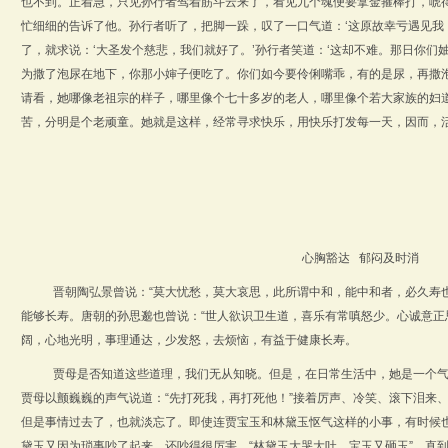
也不到。正着急，只见孙行者驾着筋斗云来了，看见九个魂便要拿金箍棒打，唬
忙细细的告诉了他。孙行者听了，把脚一跺，叹了一口气道：‘这原故幸亏遇见我
了，就求说：‘大圣发个慈悲，我们就好了。’孙行者笑道：‘这却不难。那日你们
为撒了泡尿在地下，你那小婶子便吃了。你们如今要伶俐嘴乖，有的是尿，再撒泡
请看，她哪像老祖宗的样子，哪里像个七十多岁的老人，哪里像个若大家族的妇
苦，分明是个老顽童。她就是这样，经常寻求快乐，用快乐打发每一天，因而，
心胸豁达 郁闷及时消
晋朝陶弘景曾说：“莫大忧愁，莫大哀思，此所谓中和，能中和者，必久寿
能够长寿。唐朝的孙思邈也曾说：“世人欲识卫生道，喜乐有常嗔怒少。心诚意正
阔，心地光明，事理通达，少发怒，去烦恼，有益于健康长寿。
贾母是否知道这些道理，我们无从知晓。但是，在日常生活中，她是一个
贾母以颤巍巍的声气说道：“先打死我，再打死他！”接着厉声、冷笑、滚下泪来、声
但是事情过去了，也就淡忘了。即使连贾宝玉和林黛玉怄气这样的小事，有时候
黛玉又因为琐事吵了起来，还吵得很厉害，“林黛玉大哭大吐，宝玉又砸玉”，直